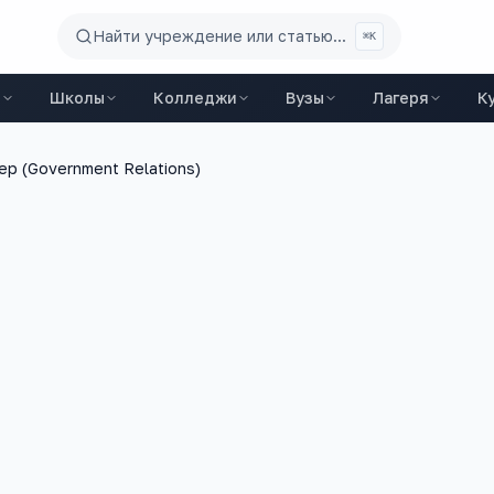
Найти учреждение или статью...
⌘K
ы
Школы
Колледжи
Вузы
Лагеря
К
р (Government Relations)