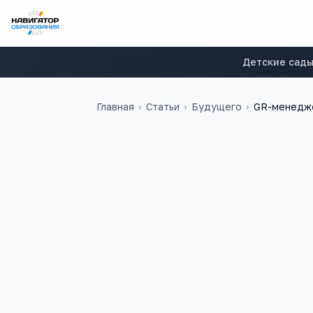
Детские сад
Главная
›
Статьи
›
Будущего
›
GR-менедже
148
6
учебных заведений
ЕГЭ-предметов