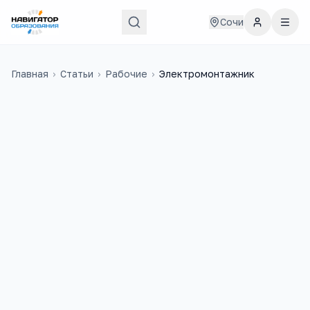
Сочи
Главная
›
Статьи
›
Рабочие
›
Электромонтажник
70 000
₽
11
медиана в
России
учебных заведений
1 200
+
вакансий на trudvsem