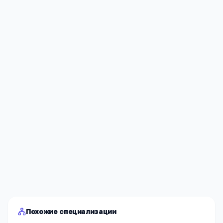
Я согласен(а) на обработку моих персональных данных и
публикацию
комментария
после модерации в соответствии
с
Политикой конфиденциальности
.
Отправить
Похожие специализации